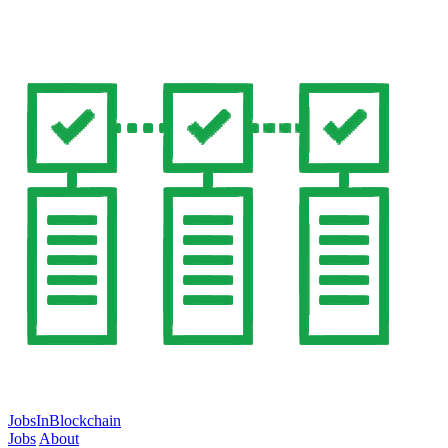
JobsInBlockchain
Jobs
About