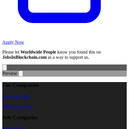
Apply Now
Please let
Worldwide People
know you found this on
JobsInBlockchain.com
as a way to support us.
Preview
For Companies
Post a job offer
Terms of service
Job Categories
Recent jobs