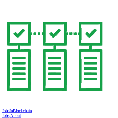
JobsInBlockchain
Jobs
About