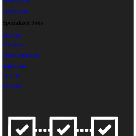
Freelance jobs
Contract jobs
Specialized Jobs
NFT jobs
Web3 jobs
Smart Contract jobs
Solidity jobs
DeFi jobs
DAO jobs