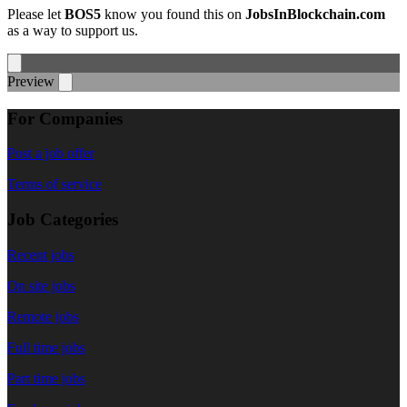
Please let
BOS5
know you found this on
JobsInBlockchain.com
as a way to support us.
Preview
For Companies
Post a job offer
Terms of service
Job Categories
Recent jobs
On site jobs
Remote jobs
Full time jobs
Part time jobs